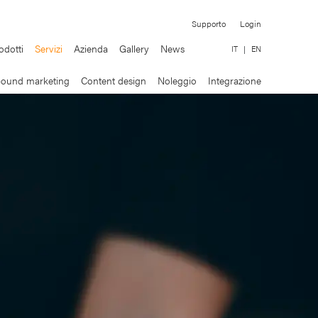
Supporto
Login
odotti
Servizi
Azienda
Gallery
News
IT
|
EN
bound marketing
Content design
Noleggio
Integrazione