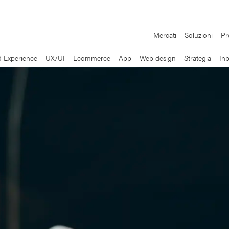
Mercati
Soluzioni
Pr
 Experience
UX/UI
Ecommerce
App
Web design
Strategia
In