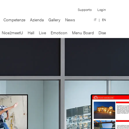
Supporto
Login
Competenze
Azienda
Gallery
News
IT
|
EN
Nice2meetU
Hall
Live
Emoticon
Menu Board
Dise